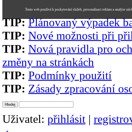
Tento web používá k poskytování služeb, personalizaci reklam a analýze náv
TIP:
Plánovaný výpadek b
TIP:
Nové možnosti při při
TIP:
Nová pravidla pro och
změny na stránkách
TIP:
Podmínky použití
TIP:
Zásady zpracování os
Uživatel:
přihlásit
|
registro