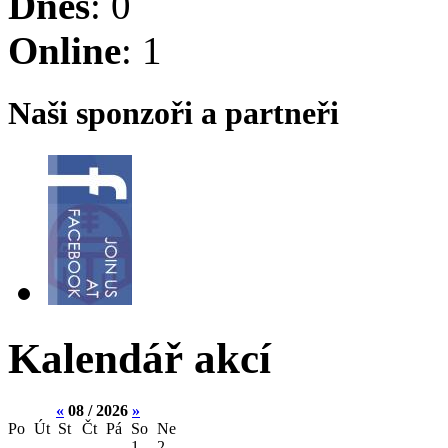
Dnes
: 0
Online
: 1
Naši sponzoři a partneři
Kalendář akcí
«
08 / 2026
»
Po
Út
St
Čt
Pá
So
Ne
1
2